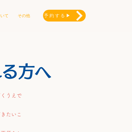
予約する▶
ついて
その他
れる方へ
だくうえで
だきたいこ