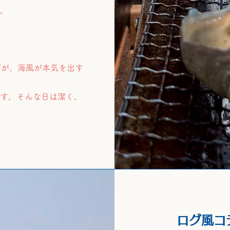
。。
ずが、海風が本気を出す
ます。そんな日は潔く、
ログ風コ