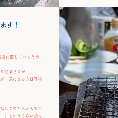
ます！
ジ
国道に面しているため、
通り過ぎますが。。
すが、気になる方は
耳栓
目指して虫たちが大集合
っ！」というくらい飛ん