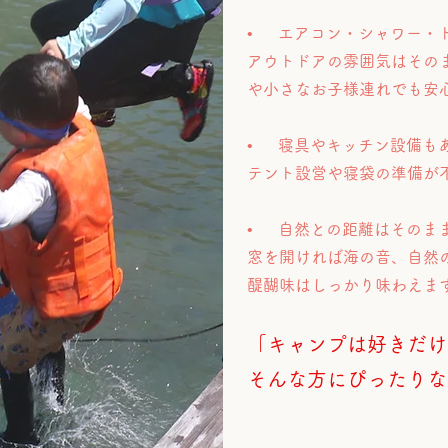
• エアコン・シャワー・
アウトドアの雰囲気はその
や小さなお子様連れでも安
• 寝具やキッチン設備も
テント設営や寝袋の準備が
• 自然との距離はそのま
窓を開ければ海の音、自然
醍醐味はしっかり味わえま
「キャンプは好きだけ
そんな方にぴったりな